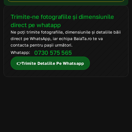
Trimite-ne fotografiile și dimensiunile 
direct pe whatapp
Ne poți trimite fotografiile, dimensiunile și detaliile băii 
direct pe WhatsApp, iar echipa BaiaTa.ro te va 
contacta pentru pașii următori.
0730 575 565
Whatapp: 
👉Trimite Detaliile Pe Whatsapp
FAQ
Mai ai întrebări
suplimentare?
Suntem aici să te ajutăm să alegi produsele potrivite și să
transformi amenajarea băii într-un proces simplu, clar și