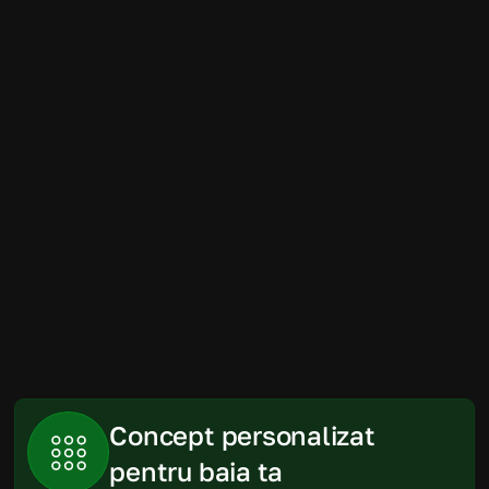
Amenajarea băii a fost mult mai simplă 
decât ne imaginam. Randările au fost 
foarte apropiate de rezultatul final, iar 
produsele recomandate s-au încadrat 
perfect în spațiu și în buget.
Gabriela
Piatra Neamt
Concept personalizat 
pentru baia ta