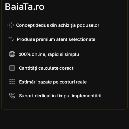
manoperă)
BaiaTa.ro
5.950 EUR
Cost estimativ pe mp
850 EUR / mp
Concept dedus din achiziția poduselor
Produse premium atent selecționate
100% online, rapid și simplu
Cantități calculate corect
Estimări bazate pe costuri reale
Suport dedicat în timpul implementării
CE SPUN CLIENȚII NOȘTRI