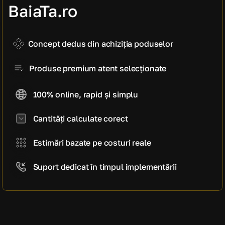
manoperă)
BaiaTa.ro
5.580 EUR
Cost estimativ pe mp
930 EUR / mp
Concept dedus din achiziția poduselor
Produse premium atent selecționate
100% online, rapid și simplu
Cantități calculate corect
Estimări bazate pe costuri reale
Suport dedicat în timpul implementării
CE SPUN CLIENȚII NOȘTRI