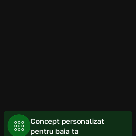
Amenajarea băii a fost mult mai simplă 
decât ne imaginam. Randările au fost 
foarte apropiate de rezultatul final, iar 
produsele recomandate s-au încadrat 
perfect în spațiu și în buget.
Gabriela
Piatra Neamt
Concept personalizat 
pentru baia ta