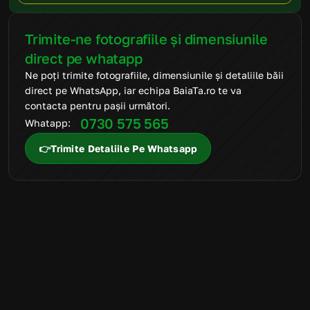
Trimite-ne fotografiile și dimensiunile 
direct pe whatapp
Ne poți trimite fotografiile, dimensiunile și detaliile băii 
direct pe WhatsApp, iar echipa BaiaTa.ro te va 
contacta pentru pașii următori.
0730 575 565
Whatapp: 
👉Trimite Detaliile Pe Whatsapp
FAQ
Mai ai întrebări
suplimentare?
Suntem aici să te ajutăm să alegi produsele potrivite și să
transformi amenajarea băii într-un proces simplu, clar și