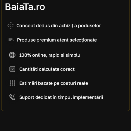
manoperă)
BaiaTa.ro
5.340 EUR
Cost estimativ pe mp
890 EUR / mp
Concept dedus din achiziția poduselor
Produse premium atent selecționate
100% online, rapid și simplu
Cantități calculate corect
Estimări bazate pe costuri reale
Suport dedicat în timpul implementării
CE SPUN CLIENȚII NOȘTRI