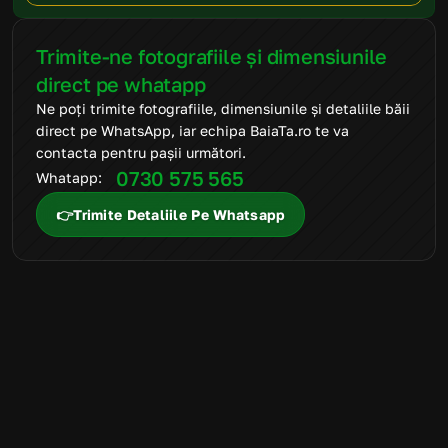
Trimite-ne fotografiile și dimensiunile 
direct pe whatapp
Ne poți trimite fotografiile, dimensiunile și detaliile băii 
direct pe WhatsApp, iar echipa BaiaTa.ro te va 
contacta pentru pașii următori.
0730 575 565
Whatapp: 
👉Trimite Detaliile Pe Whatsapp
FAQ
Mai ai întrebări
suplimentare?
Suntem aici să te ajutăm să alegi produsele potrivite și să
transformi amenajarea băii într-un proces simplu, clar și