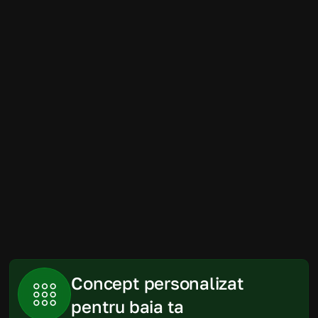
Amenajarea băii a fost mult mai simplă 
decât ne imaginam. Randările au fost 
foarte apropiate de rezultatul final, iar 
produsele recomandate s-au încadrat 
perfect în spațiu și în buget.
Gabriela
Piatra Neamt
Concept personalizat 
pentru baia ta