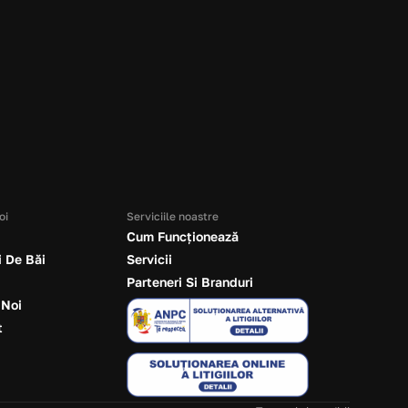
Trimite email
office@paderadesign.ro
oi
Serviciile noastre
Cum Funcționează
i De Băi
Servicii
Parteneri Si Branduri
 Noi
t