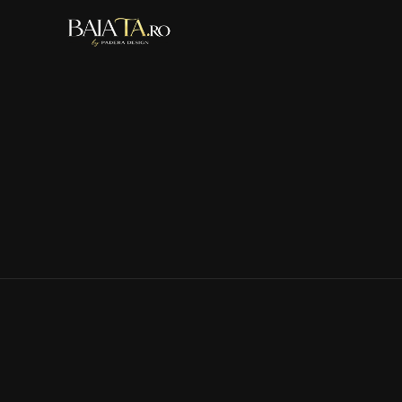
Acasă
Rent terms and conditions
Terms and Con
Looking for Help? Contact us for more details
ARBITRATION
Introduction
This Section 2 contains an arbitration clause and cl
the agreement carefully. By agreeing to THESE TER