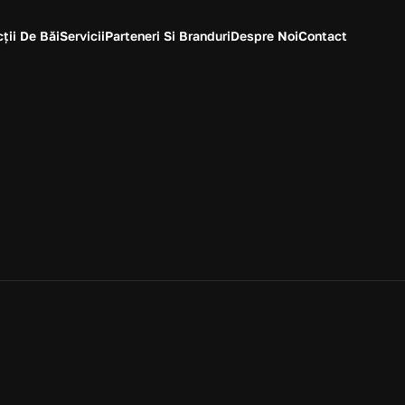
ții De Băi
Servicii
Parteneri Si Branduri
Despre Noi
Contact