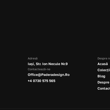
Sună
+4 0730 575 565
Adresă
Despre n
Iași, Str. Ion Necule Nr.9
Acasă
Contactează-ne
Colecți
Office@paderadesign.ro
Blog
+4 0730 575 565
Despre
Contac