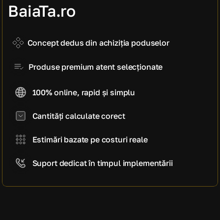
manoperă)
BaiaTa.ro
4.000 EUR
Cost estimativ pe mp
800 EUR / mp
Concept dedus din achiziția poduselor
Produse premium atent selecționate
100% online, rapid și simplu
Cantități calculate corect
Estimări bazate pe costuri reale
Suport dedicat în timpul implementării
CE SPUN CLIENȚII NOȘTRI