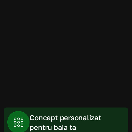
Amenajarea băii a fost mult mai simplă 
decât ne imaginam. Randările au fost 
foarte apropiate de rezultatul final, iar 
produsele recomandate s-au încadrat 
perfect în spațiu și în buget.
Gabriela
Piatra Neamt
Concept personalizat 
pentru baia ta