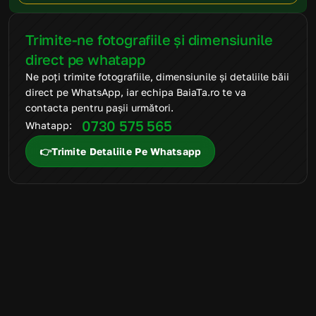
Trimite-ne fotografiile și dimensiunile 
direct pe whatapp
Ne poți trimite fotografiile, dimensiunile și detaliile băii 
direct pe WhatsApp, iar echipa BaiaTa.ro te va 
contacta pentru pașii următori.
0730 575 565
Whatapp: 
👉Trimite Detaliile Pe Whatsapp
FAQ
Mai ai întrebări
suplimentare?
Suntem aici să te ajutăm să alegi produsele potrivite și să
transformi amenajarea băii într-un proces simplu, clar și