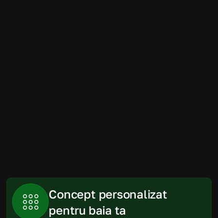
Amenajarea băii a fost mult mai simplă 
decât ne imaginam. Randările au fost 
foarte apropiate de rezultatul final, iar 
produsele recomandate s-au încadrat 
perfect în spațiu și în buget.
Gabriela
Piatra Neamt
Concept personalizat 
pentru baia ta