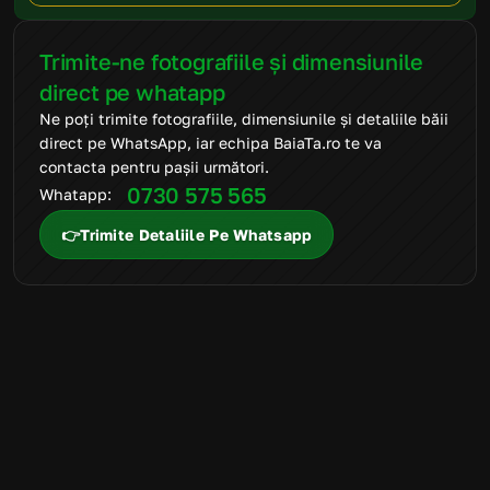
Trimite-ne fotografiile și dimensiunile 
direct pe whatapp
Ne poți trimite fotografiile, dimensiunile și detaliile băii 
direct pe WhatsApp, iar echipa BaiaTa.ro te va 
contacta pentru pașii următori.
0730 575 565
Whatapp: 
👉Trimite Detaliile Pe Whatsapp
FAQ
Mai ai întrebări
suplimentare?
Suntem aici să te ajutăm să alegi produsele potrivite și să
transformi amenajarea băii într-un proces simplu, clar și