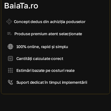
manoperă)
BaiaTa.ro
4.100 EUR
Cost estimativ pe mp
820 EUR / mp
Concept dedus din achiziția poduselor
Produse premium atent selecționate
100% online, rapid și simplu
Cantități calculate corect
Estimări bazate pe costuri reale
Suport dedicat în timpul implementării
CE SPUN CLIENȚII NOȘTRI