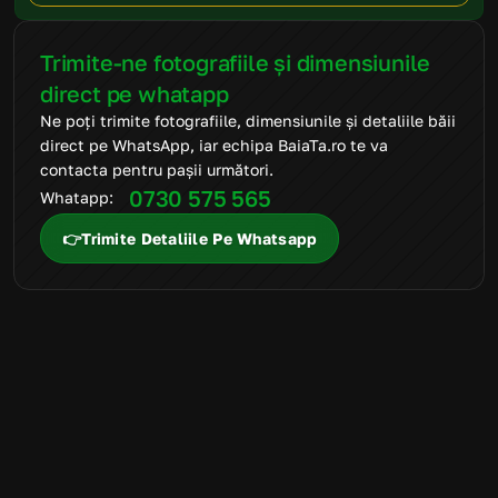
Trimite-ne fotografiile și dimensiunile 
direct pe whatapp
Ne poți trimite fotografiile, dimensiunile și detaliile băii 
direct pe WhatsApp, iar echipa BaiaTa.ro te va 
contacta pentru pașii următori.
0730 575 565
Whatapp: 
👉Trimite Detaliile Pe Whatsapp
FAQ
Mai ai întrebări
suplimentare?
Suntem aici să te ajutăm să alegi produsele potrivite și să
transformi amenajarea băii într-un proces simplu, clar și