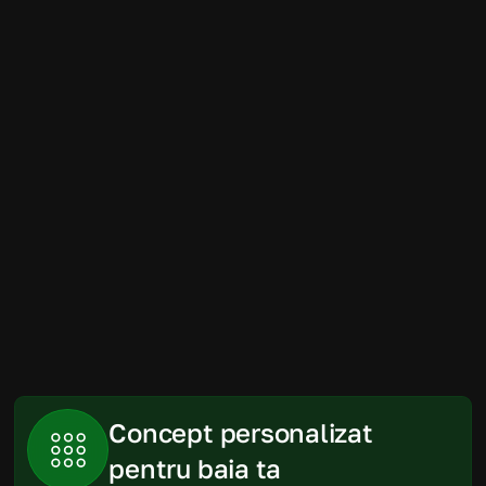
Amenajarea băii a fost mult mai simplă 
decât ne imaginam. Randările au fost 
foarte apropiate de rezultatul final, iar 
produsele recomandate s-au încadrat 
perfect în spațiu și în buget.
Gabriela
Piatra Neamt
Concept personalizat 
pentru baia ta