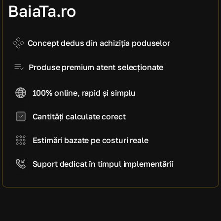
manoperă)
BaiaTa.ro
9.520 EUR
Cost estimativ pe mp
1.190 EUR / mp
Concept dedus din achiziția poduselor
Produse premium atent selecționate
100% online, rapid și simplu
Cantități calculate corect
Estimări bazate pe costuri reale
Suport dedicat în timpul implementării
CE SPUN CLIENȚII NOȘTRI