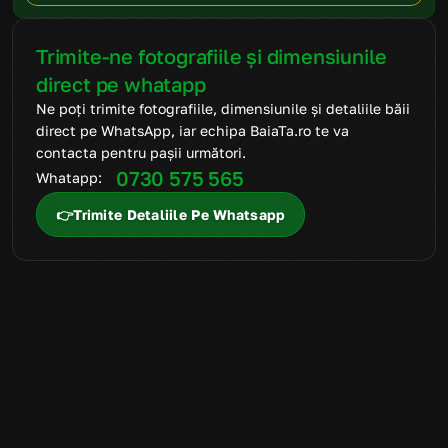
Trimite-ne fotografiile și dimensiunile 
direct pe whatapp
Ne poți trimite fotografiile, dimensiunile și detaliile băii 
direct pe WhatsApp, iar echipa BaiaTa.ro te va 
contacta pentru pașii următori.
0730 575 565
Whatapp: 
👉Trimite Detaliile Pe Whatsapp
FAQ
Mai ai întrebări
suplimentare?
Suntem aici să te ajutăm să alegi produsele potrivite și să
transformi amenajarea băii într-un proces simplu, clar și