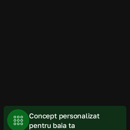
Amenajarea băii a fost mult mai simplă 
decât ne imaginam. Randările au fost 
foarte apropiate de rezultatul final, iar 
produsele recomandate s-au încadrat 
perfect în spațiu și în buget.
Gabriela
Piatra Neamt
Concept personalizat 
pentru baia ta