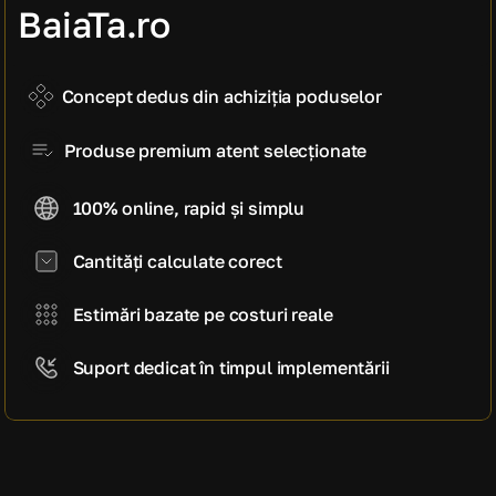
manoperă)
BaiaTa.ro
5.100 EUR
Cost estimativ pe mp
850 EUR / mp
Concept dedus din achiziția poduselor
Produse premium atent selecționate
100% online, rapid și simplu
Cantități calculate corect
Estimări bazate pe costuri reale
Suport dedicat în timpul implementării
CE SPUN CLIENȚII NOȘTRI