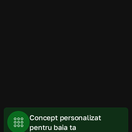
Amenajarea băii a fost mult mai simplă 
decât ne imaginam. Randările au fost 
foarte apropiate de rezultatul final, iar 
produsele recomandate s-au încadrat 
perfect în spațiu și în buget.
Gabriela
Piatra Neamt
Concept personalizat 
pentru baia ta