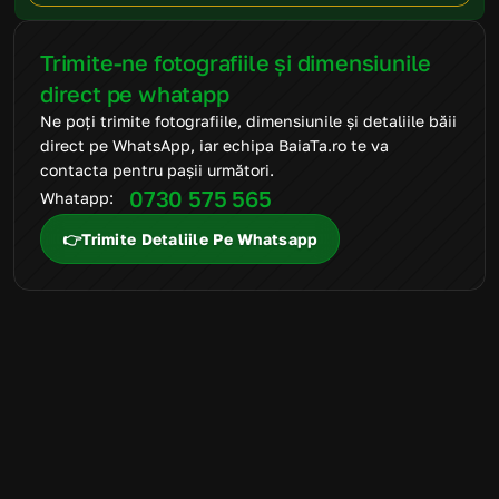
Trimite-ne fotografiile și dimensiunile 
direct pe whatapp
Ne poți trimite fotografiile, dimensiunile și detaliile băii 
direct pe WhatsApp, iar echipa BaiaTa.ro te va 
contacta pentru pașii următori.
0730 575 565
Whatapp: 
👉Trimite Detaliile Pe Whatsapp
FAQ
Mai ai întrebări
suplimentare?
Suntem aici să te ajutăm să alegi produsele potrivite și să
transformi amenajarea băii într-un proces simplu, clar și