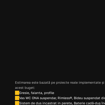
Locatie
Iasi
Suprafata
5  MP
Buget estimativ amenajare (fără mobilier)
4.150 EUR
Estimarea este bazată pe proiecte reale implementate și 
acest buget:
Gresie, faianta, profile
Vas WC ONA suspendar, Rimless®, Bideu suspendat din p
Sistem de dus incastrat in perete, Baterie cadă-duș în