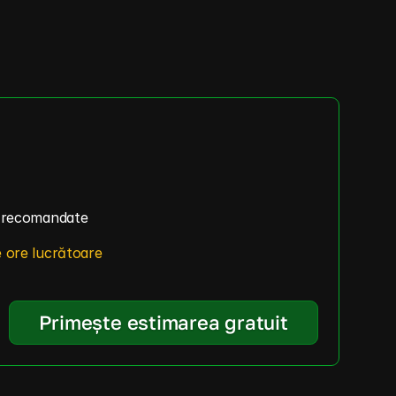
e recomandate
 ore lucrătoare
Primește estimarea gratuit