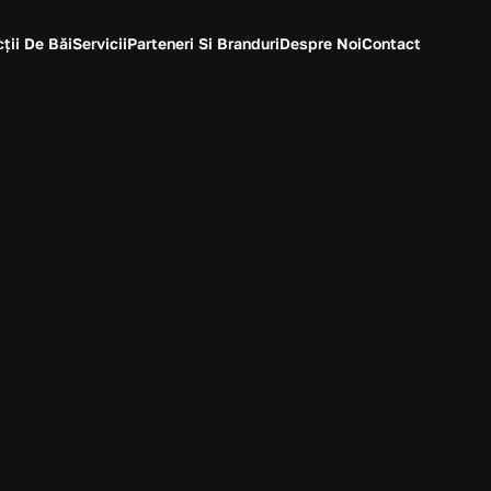
ții De Băi
Servicii
Parteneri Si Branduri
Despre Noi
Contact