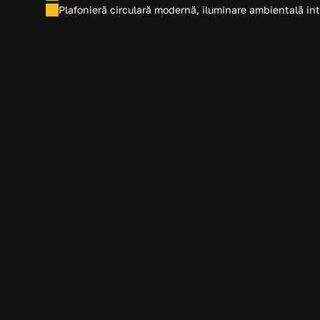
Plafonieră circulară modernă, iluminare ambientală in
Avantaje cand lucrez
🎨 Concept inclus în achiziția prod
Nu plătești separat proiectarea băii. Conceptul 
inclus atunci când achiziționezi produsele reco
BaiaTa.ro.