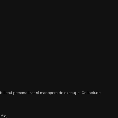
Ceramica
ELIOS
Iluminat
ZAMBELIS
ilierul personalizat și manopera de execuție. Ce include 
fix, 