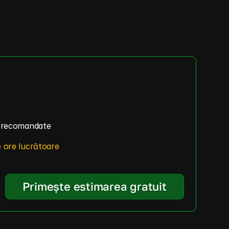
e recomandate
 ore lucrătoare
Primește estimarea gratuit