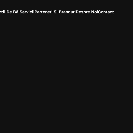
ții De Băi
Servicii
Parteneri Si Branduri
Despre Noi
Contact