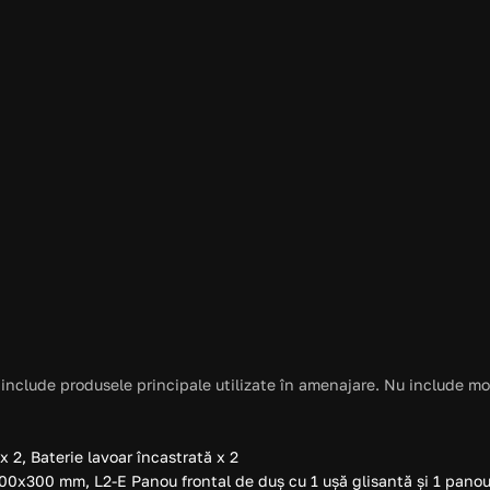
Stil amenajare
PREMIUM
Sanitare
ROCA
Cost estimativ amenajare mp
820 EUR / mp
include produsele principale utilizate în amenajare. Nu include mob
, Baterie lavoar încastrată x 2
300x300 mm, L2-E Panou frontal de duș cu 1 ușă glisantă și 1 panou 