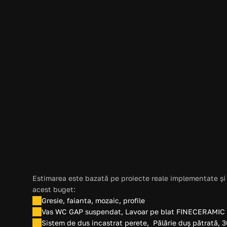
Locatie
Adjud
Suprafata
5  MP
Buget estimativ amenajare (fără mobilier)
4.100 EUR
Estimarea este bazată pe proiecte reale implementate și 
acest buget:
Gresie, faianta, mozaic, profile
Vas WC GAP suspendat, Lavoar pe blat FINECERAMIC x 2
Sistem de dus incastrat perete,  Pălărie duș pătrată, 