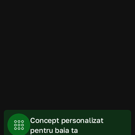
Amenajarea băii a fost mult mai simplă 
decât ne imaginam. Randările au fost 
foarte apropiate de rezultatul final, iar 
produsele recomandate s-au încadrat 
perfect în spațiu și în buget.
Gabriela
Piatra Neamt
Concept personalizat 
pentru baia ta