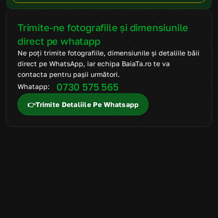
Trimite-ne fotografiile și dimensiunile 
direct pe whatapp
Ne poți trimite fotografiile, dimensiunile și detaliile băii 
direct pe WhatsApp, iar echipa BaiaTa.ro te va 
contacta pentru pașii următori.
0730 575 565
Whatapp: 
👉Trimite Detaliile Pe Whatsapp
FAQ
Mai ai întrebări
suplimentare?
Suntem aici să te ajutăm să alegi produsele potrivite și să
transformi amenajarea băii într-un proces simplu, clar și