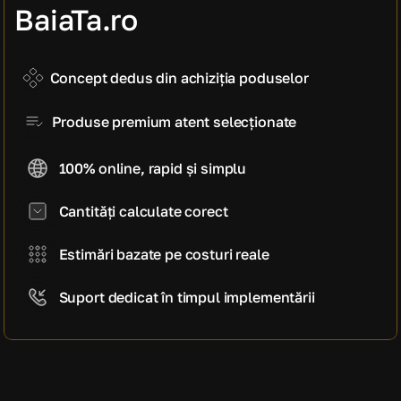
manoperă)
BaiaTa.ro
14.400 EUR
Cost estimativ pe mp
1.440 EUR / mp
Concept dedus din achiziția poduselor
Produse premium atent selecționate
100% online, rapid și simplu
Cantități calculate corect
Estimări bazate pe costuri reale
Suport dedicat în timpul implementării
CE SPUN CLIENȚII NOȘTRI