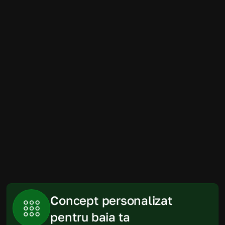
Amenajarea băii a fost mult mai simplă 
decât ne imaginam. Randările au fost 
foarte apropiate de rezultatul final, iar 
produsele recomandate s-au încadrat 
perfect în spațiu și în buget.
Gabriela
Piatra Neamt
Concept personalizat 
pentru baia ta