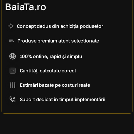
manoperă)
BaiaTa.ro
3.840 EUR
Cost estimativ pe mp
640 EUR / mp
Concept dedus din achiziția poduselor
Produse premium atent selecționate
100% online, rapid și simplu
Cantități calculate corect
Estimări bazate pe costuri reale
Suport dedicat în timpul implementării
CE SPUN CLIENȚII NOȘTRI