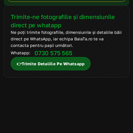
Trimite-ne fotografiile și dimensiunile 
direct pe whatapp
Ne poți trimite fotografiile, dimensiunile și detaliile băii 
direct pe WhatsApp, iar echipa BaiaTa.ro te va 
contacta pentru pașii următori.
0730 575 565
Whatapp: 
👉Trimite Detaliile Pe Whatsapp
FAQ
Mai ai întrebări
suplimentare?
Suntem aici să te ajutăm să alegi produsele potrivite și să
transformi amenajarea băii într-un proces simplu, clar și