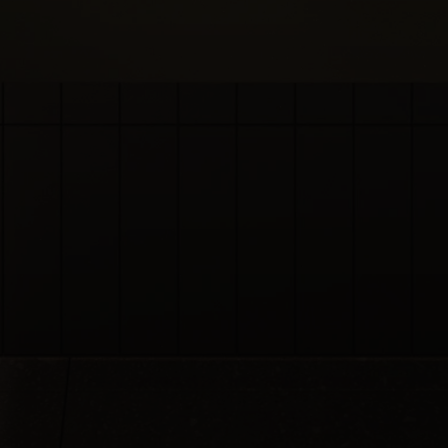
Acasă
Blog
...
Cum amenajezi o