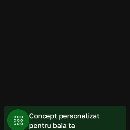
Amenajarea băii a fost mult mai simplă 
decât ne imaginam. Randările au fost 
foarte apropiate de rezultatul final, iar 
produsele recomandate s-au încadrat 
perfect în spațiu și în buget.
Gabriela
Piatra Neamt
Concept personalizat 
pentru baia ta