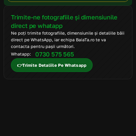
Trimite-ne fotografiile și dimensiunile 
direct pe whatapp
Ne poți trimite fotografiile, dimensiunile și detaliile băii 
direct pe WhatsApp, iar echipa BaiaTa.ro te va 
contacta pentru pașii următori.
0730 575 565
Whatapp: 
👉Trimite Detaliile Pe Whatsapp
FAQ
Mai ai întrebări
suplimentare?
Suntem aici să te ajutăm să alegi produsele potrivite și să
transformi amenajarea băii într-un proces simplu, clar și