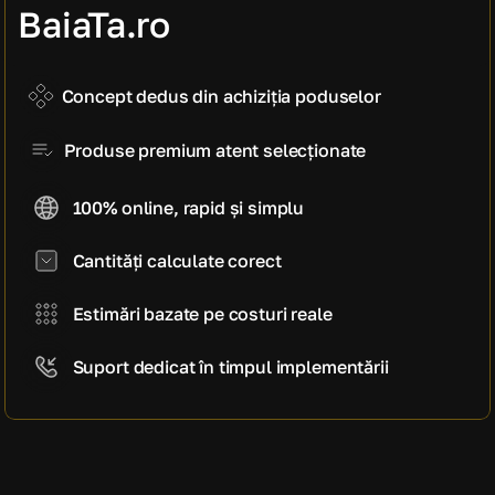
manoperă)
BaiaTa.ro
2.080 EUR
Cost estimativ pe mp
520 EUR / mp
Concept dedus din achiziția poduselor
Produse premium atent selecționate
100% online, rapid și simplu
Cantități calculate corect
Estimări bazate pe costuri reale
Suport dedicat în timpul implementării
CE SPUN CLIENȚII NOȘTRI